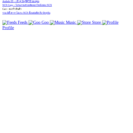
Andudo ID – เข้าสู่ บัญชีผู้ใช้ ของคุณ
NCN Copy – โปรแกรมช่วยคัดลอกไฟล์เพลง NCN
Cart – ตะกร้าสินค้า
รวม มิดี้ คาราโอเกะ NCN ตั้งแต่อดีต ถึง ปัจจุบัน
Feeds
Goo
Music
Store
Profile