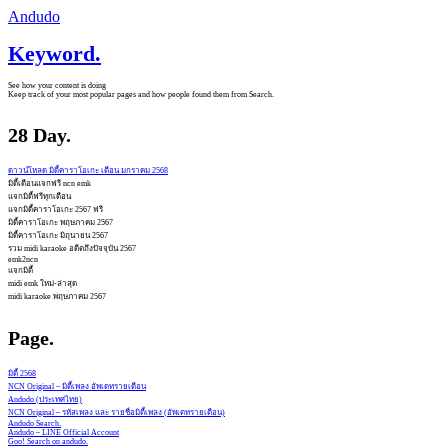
Andudo
Keyword.
See how your content is doing
Keep track of your most popular pages and how people found them from Search.
28 Day.
ดาวน์โหลด มิดี้คาราโอเกะ เดือน มกราคม 2568
มิดี้เดือนแจกฟรี ncn emk
แจกมิดี้ฟรีทุกเดือน
แจกมิดี้คาราโอเกะ 2567 ฟรี
มิดี้คาราโอเกะ พฤษภาคม 2567
มิดี้คาราโอเกะ มิถุนายน 2567
รวม midi karaoke อดีตถึงปัจจุบัน 2567
emk2ncn
แจกมิดี้
midi emk ใหม่-ล่าสุด
midi karaoke พฤษภาคม 2567
Page.
มิดี้ 2568
NCN Original – มิดี้เพลง อัพเดทรายเดือน
Andudo (ประเทศไทย)
NCN Original – รหัสเพลง และ รายชื่อมิดี้เพลง (อัพเดทรายเดือน)
Andudo Search.
Andudo – LINE Official Account
Goo! Search on andudo.