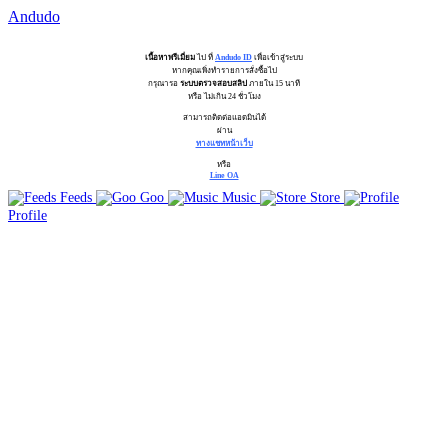
Andudo
เนื้อหาพรีเมี่ยม
ไป ที่
Andudo ID
เพื่อเข้าสู่ระบบ
หากคุณเพิ่งทำรายการสั่งซื้อไป
กรุณารอ
ระบบตรวจสอบสลิป
ภายใน 15 นาที
หรือ ไม่เกิน 24 ชั่วโมง
สามารถติดต่อแอดมินได้
ผ่าน
ทางแชทหน้าเว็บ
หรือ
Line OA
Feeds
Goo
Music
Store
Profile