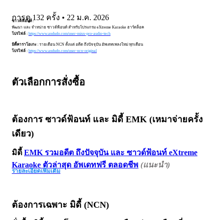
Andudo
การดู 132 ครั้ง • 22 ม.ค. 2026
ซาวด์ฟ้อนท์
:
พัฒนา และ จำหน่าย ซาวด์ฟ้อนท์ สำหรับโปรแกรม eXtreme Karaoke ฮาร์ดล็อค
โปรไฟล์
:
https://www.andudo.com/user-mixx-pro-audio-tech
มิดี้คาราโอเกะ
: รายเดือน NCN ตั้งแต่ อดีต ถึงปัจจุบัน อัพเดทเพลงใหม่ ทุกเดือน
โปรไฟล์
:
https://www.andudo.com/user-ncn-original
ตัวเลือกการสั่งซื้อ
ต้องการ ซาวด์ฟ้อนท์ และ มิดี้ EMK
(เหมาจ่ายครั้ง
เดียว)
มิดี้
EMK รวมอดีต ถึงปัจจุบัน และ ซาวด์ฟ้อนท์ eXtreme
Karaoke ตัวล่าสุด อัพเดทฟรี ตลอดชีพ
(แนะนำ)
รายละเอียดเพิ่มเติม
ต้องการเฉพาะ มิดี้
(NCN)