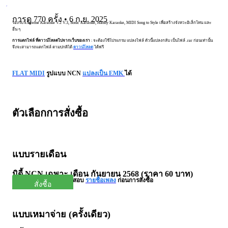
Andudo
การดู 770 ครั้ง • 6 ก.ย. 2025
รองรับ eXtreme Karaoke V.2 V.3, Sonic Karaoke, Handy Karaoke, MIDI Song to Style เพื่อสร้างจังหวะอิเล็กโทน และ
อื่น ๆ
การแตกไฟล์
ที่ดาวน์โหลดไปจากเว็บของเรา
: จะต้องใช้โปรแกรม แปลงไฟล์ ตัวนี้แปลงกลับ เป็นไฟล์ .rar ก่อนเท่านั้น
จึงจะสามารถแตกไฟล์ ตามปกติได้
ดาวน์โหลด
ได้ฟรี
FLAT MIDI
รูปแบบ NCN
แปลงเป็น EMK
ได้
ตัวเลือกการสั่งซื้อ
แบบรายเดือน
มิดี้ NCN เฉพาะ เดือน กันยายน 2568 (ราคา 60 บาท)
(จำนวน 55 เพลง) ตรวจสอบ
รายชื่อเพลง
ก่อนการสั่งซื้อ
สั่งซื้อ
แบบเหมาจ่าย
(ครั้งเดียว)