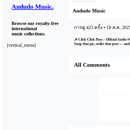
Andudo
Andudo
Music.
Andudo Music
Browse our
royalty-free
การดู 423 ครั้ง • 18 ส.ค. 202
international
music
collections.
🎶 Click Click Pose – Official Audio #v
Snap that pic, strike that pose — an
[vertical_menu]
All Comments