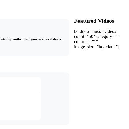
Featured Videos
[andudo_music_videos
count=”50″ category=””
ltimate pop anthem for your next viral dance.
columns=”1″
image_size=”hqdefault”]