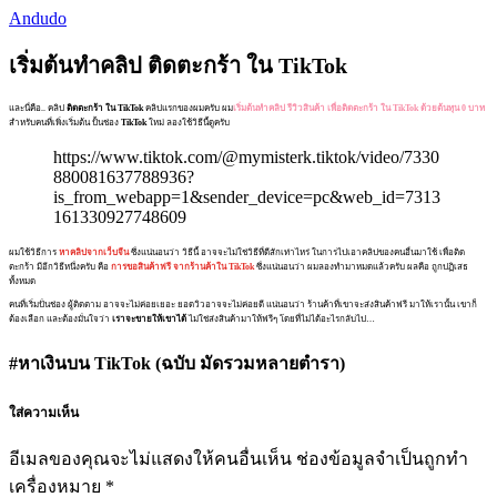
Andudo
เริ่มต้นทำคลิป ติดตะกร้า ใน TikTok
และนี่คือ.. คลิป
ติดตะกร้า ใน TikTok
คลิปแรกของผมครับ ผม
เริ่มต้นทำคลิป รีวิวสินค้า เพื่อติดตะกร้า ใน TikTok ด้วยต้นทุน 0 บาท
สำหรับคนที่เพิ่งเริ่มต้น ปั้นช่อง
TikTok
ใหม่ ลองใช้วิธีนี้ดูครับ
https://www.tiktok.com/@mymisterk.tiktok/video/7330
880081637788936?
is_from_webapp=1&sender_device=pc&web_id=7313
161330927748609
ผมใช้วิธีการ
หาคลิปจากเว็บจีน
ซึ่งแน่นอนว่า วิธีนี้ อาจจะไม่ใช่วิธีที่ดีสักเท่าไหร่ ในการไปเอาคลิปของคนอื่นมาใช้ เพื่อติด
ตะกร้า มีอีกวิธีหนึ่งครับ คือ
การขอสินค้าฟรี จากร้านค้าใน TikTok
ซึ่งแน่นอนว่า ผมลองทำมาหมดแล้วครับ ผลคือ ถูกปฏิเสธ
ทั้งหมด
คนที่เริ่มปั่นช่อง ผู้ติดตาม อาจจะไม่ค่อยเยอะ ยอดวิวอาจจะไม่ค่อยดี แน่นอนว่า ร้านค้าที่เขาจะส่งสินค้าฟรี มาให้เรานั้น เขาก็
ต้องเลือก และต้องมั่นใจว่า
เราจะขายให้เขาได้
ไม่ใช่ส่งสินค้ามาให้ฟรีๆ โดยที่ไม่ได้อะไรกลับไป…
#หาเงินบน TikTok (ฉบับ มัดรวมหลายตำรา)
ใส่ความเห็น
อีเมลของคุณจะไม่แสดงให้คนอื่นเห็น
ช่องข้อมูลจำเป็นถูกทำ
เครื่องหมาย
*