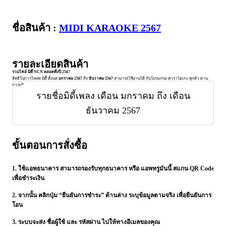
Andudo
ชื่อสินค้า
:
MIDI KARAOKE 2567
รายละเอียดสินค้า
รวมไฟล์ มิดี้ NCN ตลอดทั้งปี 2567
สิทธิในการโหลด มิดี้ ตั้งแต่
มกราคม 2567
ถึง
ธันวาคม 2567
สามารถใช้งานได้ กับโปรแกรม คาราโอเกะ ทุกตัว ผ่าน
การปรับปรุงคุณภาพ ทุกไฟล์
รายชื่อมิดี้เพลง เดือน มกราคม ถึง เดือน
ธันวาคม 2567
ขั้นตอนการสั่งซื้อ
1. ใช้แอพธนาคาร สามารถรองรับทุกธนาคาร หรือ แอพทรูมันนี้
สแกน QR Code
เพื่อชำระเงิน
2. จากนั้น คลิกปุ่ม “
ยืนยันการชำระ
” ด้านล่าง ระบุข้อมูลตามจริง เพื่อยืนยันการ
โอน
3.
ระบบจะส่ง ชื่อผู้ใช้ และ รหัสผ่าน
ไปให้ทางอีเมลของคุณ